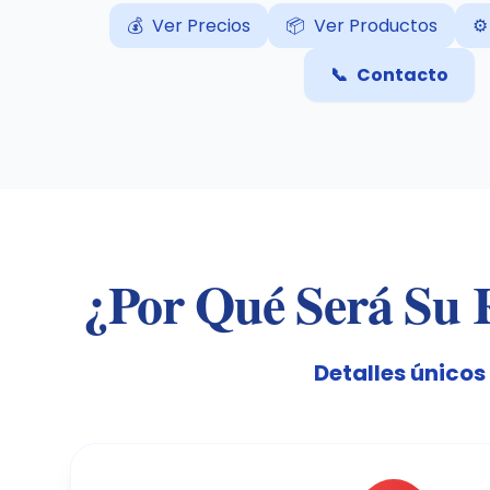
💰
Ver Precios
📦
Ver Productos
⚙️
📞
Contacto
¿Por Qué Será Su R
Detalles únicos