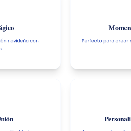
ágico
Momento
ción navideña con
Perfecto para crear 
s
Unión
Personal