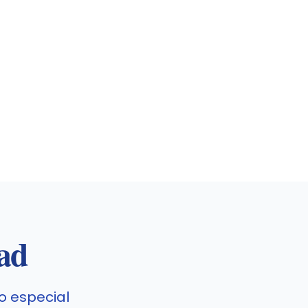
dad
o especial